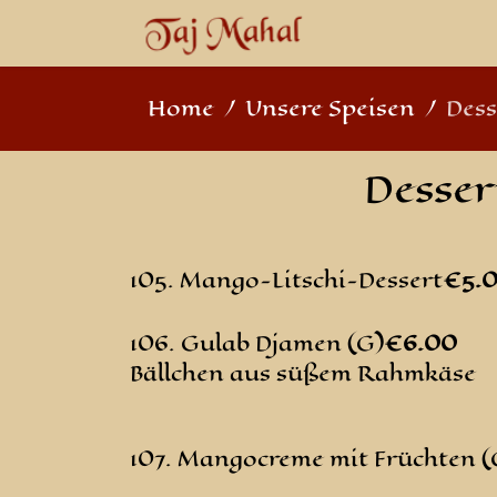
Home
Unsere Speisen
Dess
Desser
105. Mango-Litschi-Dessert
€5
.
106. Gulab Djamen (G)
€6
.00
Bällchen aus süßem Rahmkäse
107. Mangocreme mit Früchten (