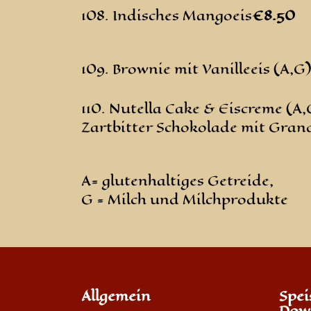
108. Indisches Mangoeis
€8
.50
109. Brownie mit Vanilleeis (A,G)
110. Nutella Cake & Eiscreme (A,
Zartbitter Schokolade mit Gran
A= glutenhaltiges Getreide,
G = Milch und Milchprodukte
Allgemein
Spei
Dow