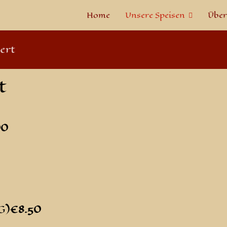
Home
Unsere Speisen
Über
ert
t
00
G)
€8
.50