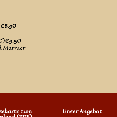
€8
.90
G)
€9
.50
d Marnier
sekarte zum
Unser Angebot
nload (PDF)